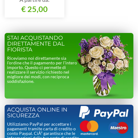
numero
€ 25,00
STAI ACQUISTANDO
DIRETTAMENTE DAL
FIORISTA
Riceviamo noi direttamente sia
l’ordine che il pagamento per l’intero
importo. Questo ci permette di
realizzare il servizio richiesto nel
migliore dei modi, con reciproca
soddisfazione.
ACQUISTA ONLINE IN
SICUREZZA
Utilizziamo PayPal per accettare i
pagamenti tramite carta di credito o
conto Paypal. CiÃ² garantisce che le
informazioni della tua carta di credito