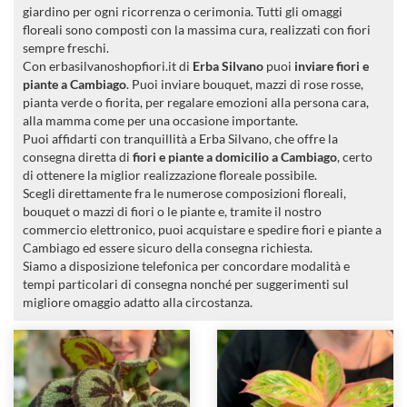
giardino per ogni ricorrenza o cerimonia. Tutti gli omaggi
floreali sono composti con la massima cura, realizzati con fiori
sempre freschi.
Con erbasilvanoshopfiori.it di
Erba Silvano
puoi
inviare fiori e
piante a Cambiago
. Puoi inviare bouquet, mazzi di rose rosse,
pianta verde o fiorita, per regalare emozioni alla persona cara,
alla mamma come per una occasione importante.
Puoi affidarti con tranquillità a Erba Silvano, che offre la
consegna diretta di
fiori e piante a domicilio a Cambiago
, certo
di ottenere la miglior realizzazione floreale possibile.
Scegli direttamente fra le numerose composizioni floreali,
bouquet o mazzi di fiori o le piante e, tramite il nostro
commercio elettronico, puoi acquistare e spedire fiori e piante a
Cambiago ed essere sicuro della consegna richiesta.
Siamo a disposizione telefonica per concordare modalità e
tempi particolari di consegna nonché per suggerimenti sul
migliore omaggio adatto alla circostanza.