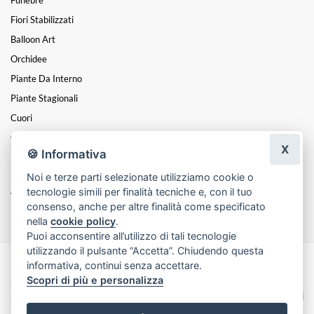
Fiori Stabilizzati
Balloon Art
Orchidee
Piante Da Interno
Piante Stagionali
Cuori
Centrotavola
X
🍪 Informativa
Kokedama E Piante Grasse
Noi e terze parti selezionate utilizziamo cookie o
Piantine Grasse In Scultura Gesso
tecnologie simili per finalità tecniche e, con il tuo
Vasi E Altro
consenso, anche per altre finalità come specificato
nella
cookie policy
.
Puoi acconsentire all’utilizzo di tali tecnologie
utilizzando il pulsante “Accetta”. Chiudendo questa
informativa, continui senza accettare.
Made with
by
Infoser.it
-
Realizzazione Siti ecommerce per Fioristi
- ©
Scopri di più e personalizza
2026
Privacy Policy
Cookie Policy
Termini e Condizioni