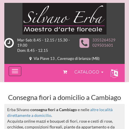
Mar-Sab: 8.45 - 12.15 / 15.30 -
3355264529
19.00
029501601
Dom: 8.45 - 12.15
Via Piave 13 , Cavenago di brianza (MB)
CATALOGO
Consegna fiori a domicilio a Cambiago
Erba Silvano
consegna fiori a Cambiago
e nelle
altre località
direttamente a domicilio
.
Acquista online mazzi e bouquet di fiori, rose e cesti di rose,
orchidee, composizioni floreali, piante da appartamento e da