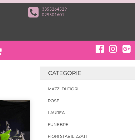
3355264529
029501601
CATEGORIE
MAZZI DI FIORI
ROSE
LAUREA
FUNEBRE
FIORI STABILIZZATI