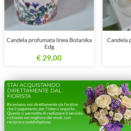
Candela profumata linea Botanika
Candela 
Edg
€ 29,00
STAI ACQUISTANDO
DIRETTAMENTE DAL
FIORISTA
Riceviamo noi direttamente sia l’ordine
che il pagamento per l’intero importo.
Questo ci permette di realizzare il servizio
richiesto nel migliore dei modi, con
reciproca soddisfazione.