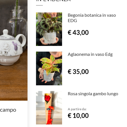
Begonia botanica in vaso
EDG
€ 43,00
Aglaonema in vaso Edg
€ 35,00
Rosa singola gambo lungo
di campo
A partire da:
€ 10,00