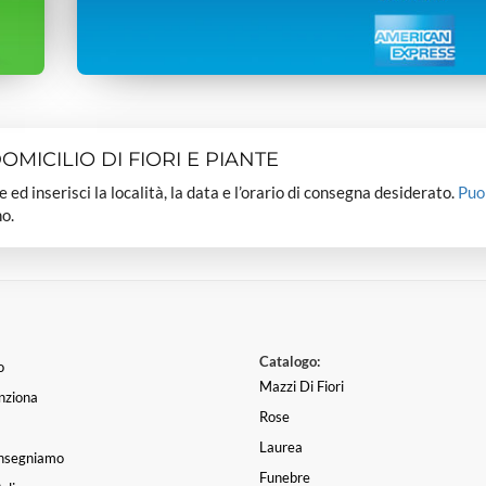
MICILIO DI FIORI E PIANTE
dee ed inserisci la località, la data e l’orario di consegna desiderato.
Puo
o.
Catalogo:
o
Mazzi Di Fiori
nziona
Rose
Laurea
nsegniamo
Funebre