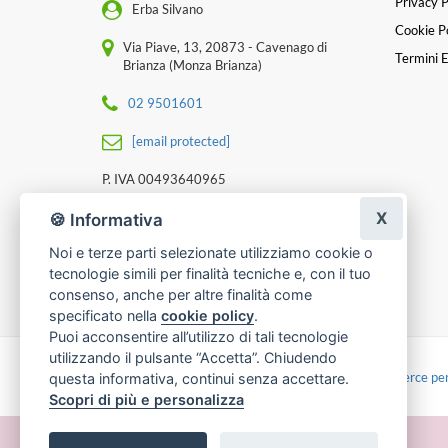
Privacy P
Erba Silvano
Cookie Po
Via Piave, 13, 20873 - Cavenago di
Termini E
Brianza (Monza Brianza)
02 9501601
[email protected]
P. IVA 00493640965
X
🍪 Informativa
Noi e terze parti selezionate utilizziamo cookie o
tecnologie simili per finalità tecniche e, con il tuo
consenso, anche per altre finalità come
specificato nella
cookie policy
.
Puoi acconsentire all’utilizzo di tali tecnologie
utilizzando il pulsante “Accetta”. Chiudendo
Made with
by
Infoser.it
-
Realizzazione Siti ecommerce per
questa informativa, continui senza accettare.
Scopri di più e personalizza