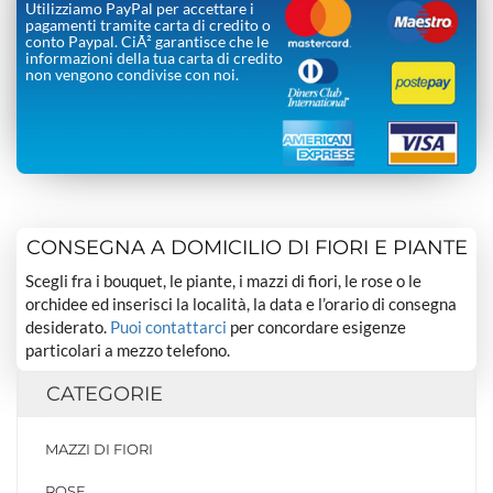
Utilizziamo PayPal per accettare i
pagamenti tramite carta di credito o
conto Paypal. CiÃ² garantisce che le
informazioni della tua carta di credito
non vengono condivise con noi.
CONSEGNA A DOMICILIO DI FIORI E PIANTE
Scegli fra i bouquet, le piante, i mazzi di fiori, le rose o le
orchidee ed inserisci la località, la data e l’orario di consegna
desiderato.
Puoi contattarci
per concordare esigenze
particolari a mezzo telefono.
CATEGORIE
MAZZI DI FIORI
ROSE