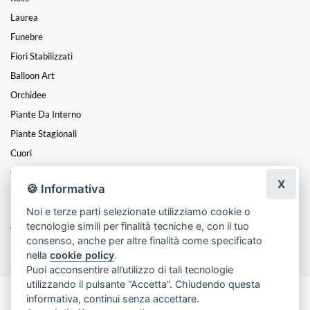
Laurea
Funebre
Fiori Stabilizzati
Balloon Art
Orchidee
Piante Da Interno
Piante Stagionali
Cuori
Centrotavola
X
🍪 Informativa
Kokedama E Piante Grasse
Noi e terze parti selezionate utilizziamo cookie o
Piantine Grasse In Scultura Gesso
tecnologie simili per finalità tecniche e, con il tuo
Vasi E Altro
consenso, anche per altre finalità come specificato
nella
cookie policy
.
Puoi acconsentire all’utilizzo di tali tecnologie
utilizzando il pulsante “Accetta”. Chiudendo questa
informativa, continui senza accettare.
Made with
by
Infoser.it
-
Realizzazione Siti ecommerce per Fioristi
- ©