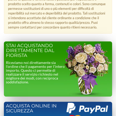
prodotto scelto quanto a forma, contenuti e colori. Sono comunque
permesse sostituzioni di uno o più elementi per difficoltà di
reperibilità sul mercato e deperibilità del prodotto. Tali sostituzioni
si intendono accettate dal cliente ordinante a condizione che il
prodotto offra almeno lo stesso rapporto qualità/prezzo. Puoi
sempre contattarci per concordare quanto ritieni necessario.
STAI ACQUISTANDO
DIRETTAMENTE DAL
FIORISTA
Riceviamo noi direttamente sia
l’ordine che il pagamento per l’intero
importo. Questo ci permette di
realizzare il servizio richiesto nel
migliore dei modi, con reciproca
soddisfazione.
ACQUISTA ONLINE IN
SICUREZZA