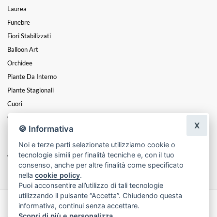
Laurea
Funebre
Fiori Stabilizzati
Balloon Art
Orchidee
Piante Da Interno
Piante Stagionali
Cuori
Centrotavola
X
🍪 Informativa
Kokedama E Piante Grasse
Noi e terze parti selezionate utilizziamo cookie o
Piantine Grasse In Scultura Gesso
tecnologie simili per finalità tecniche e, con il tuo
Vasi E Altro
consenso, anche per altre finalità come specificato
nella
cookie policy
.
Puoi acconsentire all’utilizzo di tali tecnologie
utilizzando il pulsante “Accetta”. Chiudendo questa
informativa, continui senza accettare.
Made with
by
Infoser.it
-
Realizzazione Siti ecommerce per Fioristi
- ©
Scopri di più e personalizza