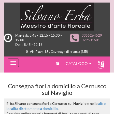
Mar-Sab: 8.45 - 12.15 / 15.30 -
3355264529
19.00
029501601
Dom: 8.45 - 12.15
Via Piave 13 , Cavenago di brianza (MB)
CATALOGO
Consegna fiori a domicilio a Cernusco
sul Naviglio
Erba Silvano
consegna fiori a Cernusco sul Naviglio
e nelle
altre
località direttamente a domicilio
.
Acquista online mazzi e bouquet di fiori, rose e cesti di rose,