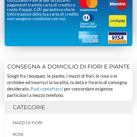
Utilizziamo PayPal per accettare i
pagamenti tramite carta di credito o
conto Paypal. CiÃ² garantisce che le
informazioni della tua carta di credito
non vengono condivise con noi.
CONSEGNA A DOMICILIO DI FIORI E PIANTE
Scegli fra i bouquet, le piante, i mazzi di fiori, le rose o le
orchidee ed inserisci la località, la data e l’orario di consegna
desiderato.
Puoi contattarci
per concordare esigenze
particolari a mezzo telefono.
CATEGORIE
MAZZI DI FIORI
ROSE