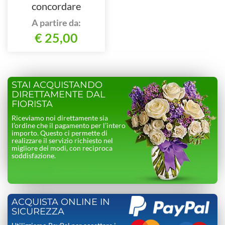
concordare
telefonando al nostro
A partire da:
numero
€ 25,00
STAI ACQUISTANDO
DIRETTAMENTE DAL
FIORISTA
Riceviamo noi direttamente sia
l’ordine che il pagamento per l’intero
importo. Questo ci permette di
realizzare il servizio richiesto nel
migliore dei modi, con reciproca
soddisfazione.
ACQUISTA ONLINE IN
SICUREZZA