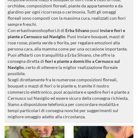
orchidee, composizioni floreali, piante da appartamento e da
giardino per ogni ricorrenza o cerimonia. Tutti gli omaggi
floreali sono composti con la massima cura, realizzati con fiori
sempre freschi.
Con erbasilvanoshopfiori.it di
Erba Silvano
puoi
inviare fiori e
piante a Cernusco sul Naviglio
. Puoi inviare bouquet, mazzi di
rose rosse, pianta verde o fiorita, per regalare emozioni alla
persona cara, alla mamma come per una occasione importante.
Puoi affidarti con tranquillità a Erba Silvano, che offre la
consegna diretta di
fiori e piante a domicilio a Cernusco sul
Naviglio
, certo di ottenere la miglior realizzazione floreale
possibile.
Scegli direttamente fra le numerose composizioni floreali,
bouquet o mazzi di fiori o le piante e, tramite il nostro
commercio elettronico, puoi acquistare e spedire fiori e piante a
Cernusco sul Naviglio ed essere sicuro della consegna richiesta.
Siamo a disposizione telefonica per concordare modalità e
tempi particolari di consegna nonché per suggerimenti sul
migliore omaggio adatto alla circostanza.