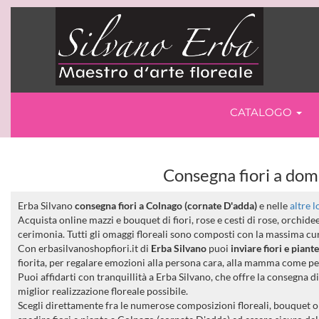
CATALOGO
Consegna fiori a domi
Erba Silvano
consegna fiori a Colnago (cornate D'adda)
e nelle
altre 
Acquista online mazzi e bouquet di fiori, rose e cesti di rose, orchid
cerimonia. Tutti gli omaggi floreali sono composti con la massima cura
Con erbasilvanoshopfiori.it di
Erba Silvano
puoi
inviare fiori e pian
fiorita, per regalare emozioni alla persona cara, alla mamma come p
Puoi affidarti con tranquillità a Erba Silvano, che offre la consegna d
miglior realizzazione floreale possibile.
Scegli direttamente fra le numerose composizioni floreali, bouquet o m