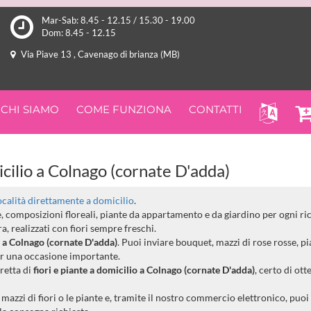
Mar-Sab: 8.45 - 12.15 / 15.30 - 19.00
Dom: 8.45 - 12.15
Via Piave 13 , Cavenago di brianza (MB)
CHI SIAMO
COME FUNZIONA
CONTATTI
cilio a Colnago (cornate D'adda)
località direttamente a domicilio
.
ee, composizioni floreali, piante da appartamento e da giardino per ogni ri
, realizzati con fiori sempre freschi.
te a Colnago (cornate D'adda)
. Puoi inviare bouquet, mazzi di rose rosse, p
er una occasione importante.
iretta di
fiori e piante a domicilio a Colnago (cornate D'adda)
, certo di ott
azzi di fiori o le piante e, tramite il nostro commercio elettronico, puoi