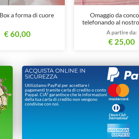
Box a forma di cuore
Omaggio da conco
telefonando al nostr
A partire da:
€ 60,00
€ 25,00
ACQUISTA ONLINE IN
SICUREZZA
Utilizziamo PayPal per accettare i
pagamenti tramite carta di credito o conto
Paypal. CiÃ² garantisce che le informazioni
della tua carta di credito non vengono
condivise con noi.