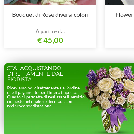
Bouquet di Rose diversi colori
Flower
A partire da:
€ 45,00
STAI ACQUISTANDO
DIRETTAMENTE DAL
FIORISTA
Riceviamo noi direttamente sia l’ordine
che il pagamento per l’intero importo.
Questo ci permette di realizzare il servizio
richiesto nel migliore dei modi, con
reciproca soddisfazione.