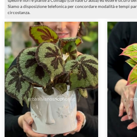
spedire fiori e piante a Colnago (cornate D'adda) ed essere sicuro del
Siamo a disposizione telefonica per concordare modalità e tempi par
circostanza.