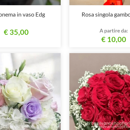
onema in vaso Edg
Rosa singola gambo
A partire da:
€ 35,00
€ 10,00