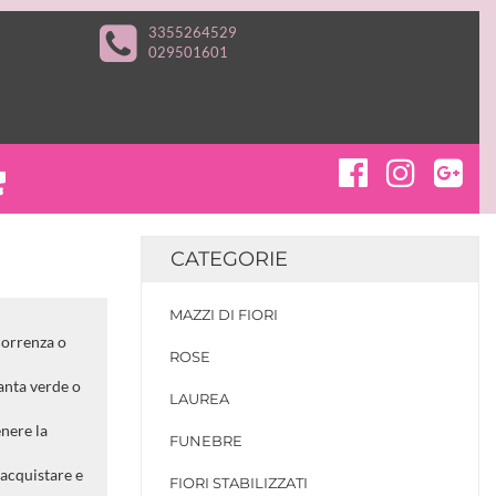
3355264529
029501601
CATEGORIE
MAZZI DI FIORI
correnza o
ROSE
ianta verde o
LAUREA
enere la
FUNEBRE
 acquistare e
FIORI STABILIZZATI