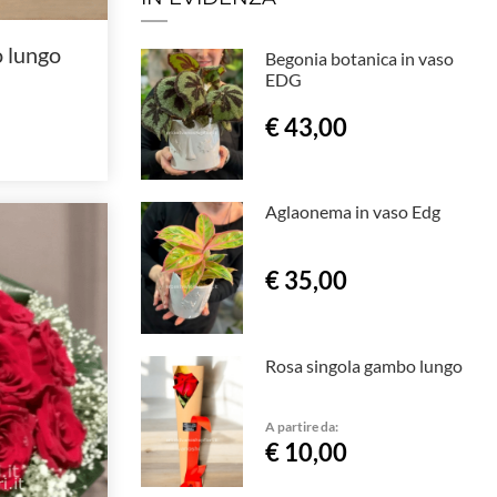
 lungo
Begonia botanica in vaso
EDG
€ 43,00
Aglaonema in vaso Edg
€ 35,00
Rosa singola gambo lungo
A partire da:
€ 10,00