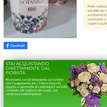
Nella realizza
possibile per 
sostituzioni di
sostituzioni s
rapporto quali
Condividi
STAI ACQUISTANDO
DIRETTAMENTE DAL
FIORISTA
Riceviamo noi direttamente sia l’ordine
che il pagamento per l’intero importo.
Questo ci permette di realizzare il servizio
richiesto nel migliore dei modi, con
reciproca soddisfazione.