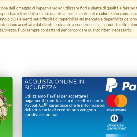
zione dell´omaggio ci impegniamo ad utilizzare fiori e piante di qualità e faremo t
rispecchiare il prodotto scelto quanto a forma, contenuti e colori. Sono comunq
 uno o più elementi per difficoltà di reperibilità sul mercato e deperibilità del pro
i intendono accettate dal cliente ordinante a condizione che il prodotto offra alm
tà/prezzo. Puoi sempre contattarci per concordare quanto ritieni necessario.
ACQUISTA ONLINE IN
SICUREZZA
Utilizziamo PayPal per accettare i
pagamenti tramite carta di credito o conto
Paypal. CiÃ² garantisce che le informazioni
della tua carta di credito non vengono
condivise con noi.