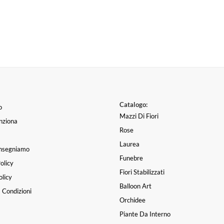
Catalogo:
o
Mazzi Di Fiori
nziona
Rose
Laurea
nsegniamo
Funebre
olicy
Fiori Stabilizzati
licy
Balloon Art
 Condizioni
Orchidee
Piante Da Interno