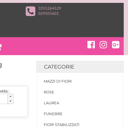
3355264529
029501601
g
CATEGORIE
MAZZI DI FIORI
tità :
ROSE
LAUREA
FUNEBRE
FIORI STABILIZZATI