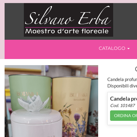
CATALOGO
Candela profum
Disponibili div
Candela pr
Cod. 101487
ORDINA O