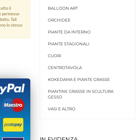
utto il
BALLOON ART
ue permesse
dotto. Tali
ORCHIDEE
eno lo stesso
PIANTE DA INTERNO
PIANTE STAGIONALI
CUORI
CENTROTAVOLA
KOKEDAMA E PIANTE GRASSE
PIANTINE GRASSE IN SCULTURA
GESSO
VASI E ALTRO
IN EVIDENZA