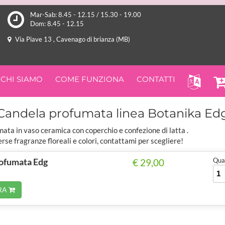
Mar-Sab: 8.45 - 12.15 / 15.30 - 19.00
Dom: 8.45 - 12.15
Via Piave 13 , Cavenago di brianza (MB)
CHI SIAMO
COME FUNZIONA
CONTATTI
Candela profumata linea Botanika Ed
ata in vaso ceramica con coperchio e confezione di latta .
erse fragranze floreali e colori, contattami per scegliere!
ofumata Edg
Quan
€ 29,00
RA